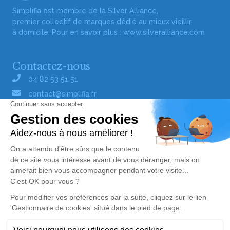
Simplifia est membre de la Silver Alliance,
premier collectif de marques dédié au mieux vieillir
à domicile. Pour en savoir plus :
www.silveralliance.com
Contactez-nous
04 82 53 51 51
contact@simplifia.fr
Réseaux sociaux
Liens utiles
Publier un avis de décès
Signaler un abus/une erreur
Gestionnaire de cookies
Consultez nos offres d'emploi