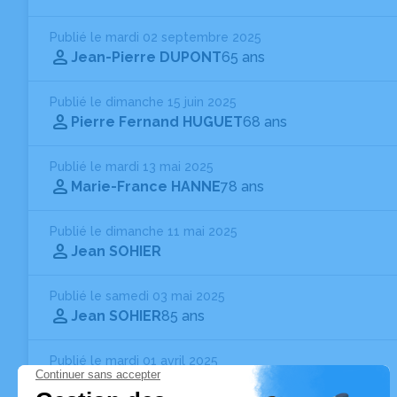
Publié le mardi 02 septembre 2025
Jean-Pierre DUPONT
65 ans
Publié le dimanche 15 juin 2025
Pierre Fernand HUGUET
68 ans
Publié le mardi 13 mai 2025
Marie-France HANNE
78 ans
Publié le dimanche 11 mai 2025
Jean SOHIER
Publié le samedi 03 mai 2025
Jean SOHIER
85 ans
Publié le mardi 01 avril 2025
Charline GÉANT
Née VICERY
- 93 ans