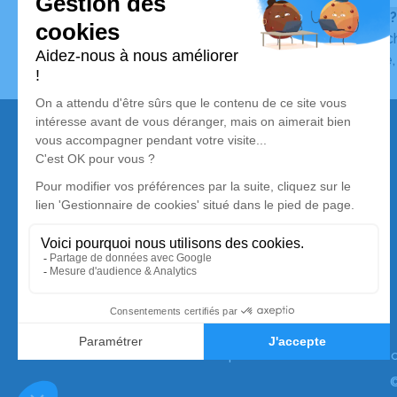
Vous ne trouvez pas l’avis de décès recherché ?
Pour affiner votre recherche, utilisez la barre de rec
Pour toute question relative au fonctionnement du sit
Nos services
Avis de décès
Liste des familles
Annuaire des pompes funèbres
Livraison de fleurs
Simplifia est membre de la Silver Alliance,
premier collectif de marques dédié au mieux vieillir
à domicile. Pour en savoir plus :
www.silveralliance.
©