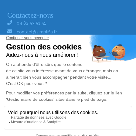
Contactez-nous
04 82 53 51 51
contact@simplifia.fr
Réseaux sociaux
Liens utiles
Publier un avis de décès
Signaler un abus/une erreur
Gestionnaire de cookies
Consultez nos offres d'emploi
Politique de traitement des données
© Simplifia - Tous droits réservés -
CGV
-
CGU
-
Alerte décès 80
Mentions légales