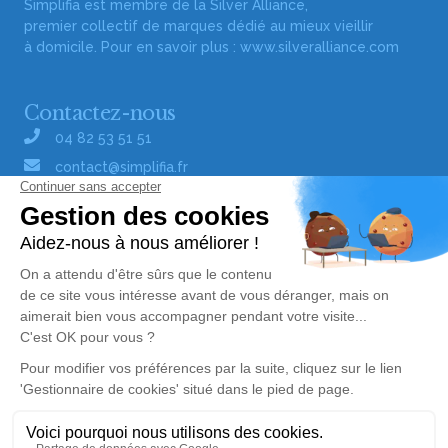
Simplifia est membre de la Silver Alliance,
premier collectif de marques dédié au mieux vieillir
à domicile. Pour en savoir plus :
www.silveralliance.com
Contactez-nous
04 82 53 51 51
contact@simplifia.fr
Réseaux sociaux
Liens utiles
Publier un avis de décès
Signaler un abus/une erreur
Gestionnaire de cookies
Consultez nos offres d'emploi