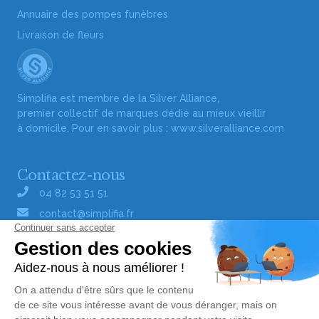
Annuaire des pompes funèbres
Livraison de fleurs
Simplifia est membre de la Silver Alliance,
premier collectif de marques dédié au mieux vieillir
à domicile. Pour en savoir plus :
www.silveralliance.com
Contactez-nous
04 82 53 51 51
contact@simplifia.fr
Réseaux sociaux