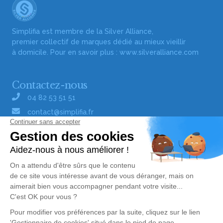
Simplifia est membre de la Silver Alliance,
premier collectif de marques dédié au mieux vieillir
à domicile. Pour en savoir plus :
www.silveralliance.com
Contactez-nous
04 82 53 51 51
contact@simplifia.fr
Réseaux sociaux
Liens utiles
Publier un avis de décès
Signaler un abus/une erreur