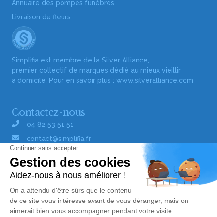
Annuaire des pompes funèbres
Livraison de fleurs
Simplifia est membre de la Silver Alliance,
premier collectif de marques dédié au mieux vieillir
à domicile. Pour en savoir plus :
www.silveralliance.com
Contactez-nous
04 82 53 51 51
contact@simplifia.fr
Réseaux sociaux
Liens utiles