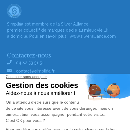
Simplifia est membre de la Silver Alliance,
premier collectif de marques dédié au mieux vieillir
à domicile. Pour en savoir plus :
www.silveralliance.com
Contactez-nous
04 82 53 51 51
contact@simplifia.fr
Réseaux sociaux
Liens utiles
Publier un avis de décès