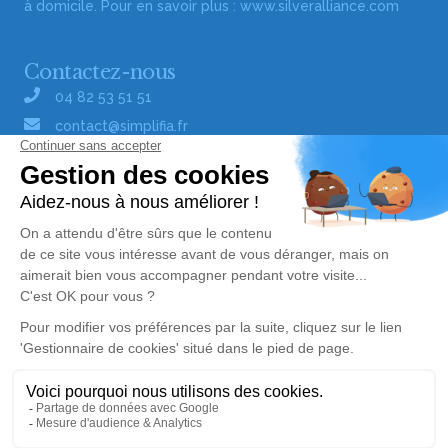
à domicile. Pour en savoir plus :
www.silveralliance.com
Contactez-nous
04 82 53 51 51
contact@simplifia.fr
Réseaux sociaux
Liens utiles
Publier un avis de décès
Signaler un abus/une erreur
Gestionnaire de cookies
Consultez nos offres d'emploi
Politique de traitement des données
© Simplifia - Tous droits réservés -
CGV
-
CGU
-