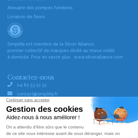
Annuaire des pompes funèbres
Livraison de fleurs
Simplifia est membre de la Silver Alliance,
premier collectif de marques dédié au mieux vieillir
à domicile. Pour en savoir plus :
www.silveralliance.com
Contactez-nous
04 82 53 51 51
contact@simplifia.fr
Réseaux sociaux