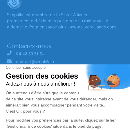
Simplifia est membre de la Silver Alliance,
premier collectif de marques dédié au mieux vieillir
à domicile. Pour en savoir plus :
www.silveralliance.com
Contactez-nous
04 82 53 51 51
contact@simplifia.fr
Réseaux sociaux
Liens utiles
Publier un avis de décès
Signaler un abus/une erreur
Gestionnaire de cookies