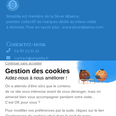
Simplifia est membre de la Silver Alliance,
premier collectif de marques dédié au mieux vieillir
à domicile. Pour en savoir plus :
www.silveralliance.com
Contactez-nous
04 82 53 51 51
contact@simplifia.fr
Réseaux sociaux
Liens utiles
Publier un avis de décès
Signaler un abus/une erreur