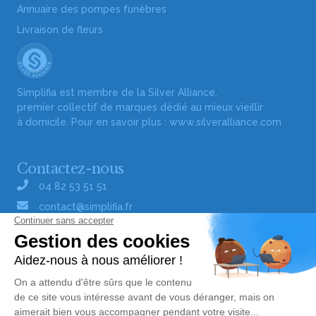
Annuaire des pompes funèbres
Livraison de fleurs
Simplifia est membre de la Silver Alliance,
premier collectif de marques dédié au mieux vieillir
à domicile. Pour en savoir plus :
www.silveralliance.com
Contactez-nous
04 82 53 51 51
contact@simplifia.fr
Réseaux sociaux
Liens utiles