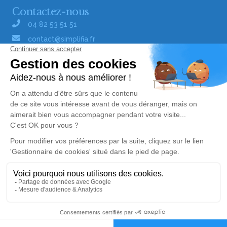
Contactez-nous
04 82 53 51 51
contact@simplifia.fr
Réseaux sociaux
Liens utiles
Publier un avis de décès
Signaler un abus/une erreur
Gestionnaire de cookies
Consultez nos offres d'emploi
Politique de traitement des données
© Simplifia - Tous droits réservés -
CGV
-
CGU
-
Alerte décès 62
Mentions légales