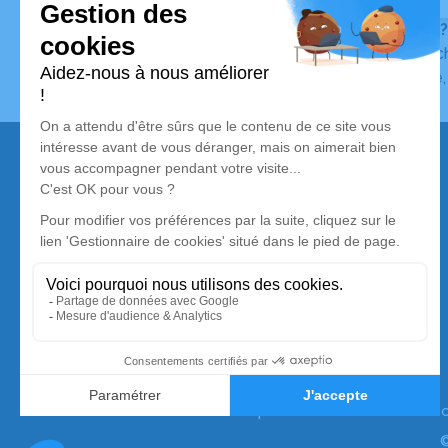
Vous ne trouvez pas l’avis de décès recherché ?
Pour affiner votre recherche, utilisez la barre de rec
Pour toute question relative au fonctionnement du sit
Nos services
Avis de décès
Liste des familles
Annuaire des pompes funèbres
Livraison de fleurs
Simplifia est membre de la Silver Alliance,
premier collectif de marques dédié au mieux vieillir
à domicile. Pour en savoir plus :
www.silveralliance.
©