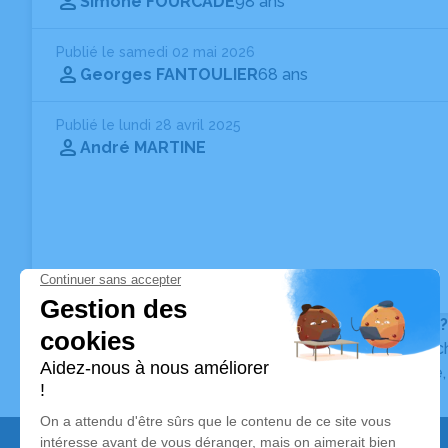
Simone FOURCADE
98 ans
Publié le samedi 02 mai 2026
Georges FANTOULIER
68 ans
Publié le lundi 28 avril 2025
André MARTINE
Vous ne trouvez pas l’avis de décès recherché ?
Pour affiner votre recherche, utilisez la barre de rec
Pour toute question relative au fonctionnement du sit