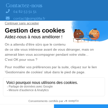
Contactez-nous
04 82 53 51 51
contact@simplifia.fr
Réseaux sociaux
Liens utiles
Publier un avis de décès
Signaler un abus/une erreur
Gestionnaire de cookies
Consultez nos offres d'emploi
Politique de traitement des données
© Simplifia - Tous droits réservés -
CGV
-
CGU
-
Alerte décès 90
Mentions légales