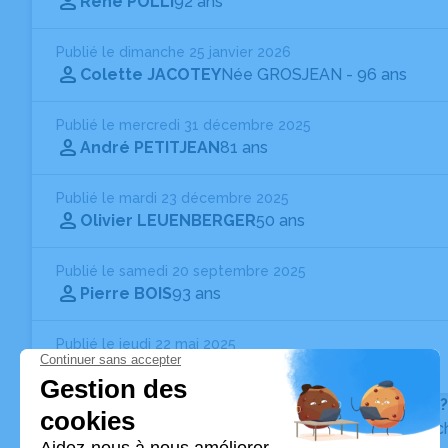
René POLLI
92 ans
Publié le dimanche 25 janvier 2026
Colette JACOTEY
Née GROSJEAN
- 96 ans
Publié le mercredi 31 décembre 2025
André PETITJEAN
81 ans
Publié le mardi 23 décembre 2025
Olivier LEUENBERGER
50 ans
Publié le samedi 20 septembre 2025
Pierre BOIS
93 ans
Publié le jeudi 22 mai 2025
Mehadji ASSAL
Vous ne trouvez pas l’avis de décès recherché ?
Pour affiner votre recherche, utilisez la barre de rec