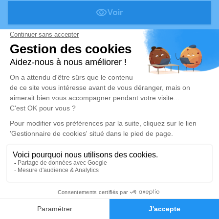
Voir
Publié le jeudi 08 mai 2025
Roger ORIAT
75 ans
Valdoie (90)
Voir
Publié le samedi 03 mai 2025
Jeanne KUHN
Née MIESCH
- 91 ans
Valdoie (90)
Voir
Alerte décès 90
Publié le vendredi 02 mai 2025