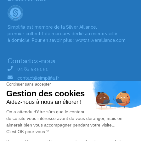
Simplifia est membre de la Silver Alliance,
premier collectif de marques dédié au mieux vieillir
à domicile. Pour en savoir plus :
www.silveralliance.com
Contactez-nous
04 82 53 51 51
contact@simplifia.fr
Réseaux sociaux
Liens utiles
Publier un avis de décès