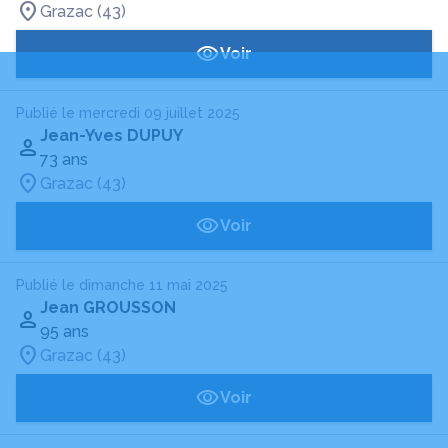
Grazac (43)
Voir
Publié le mercredi 09 juillet 2025
Jean-Yves DUPUY
73 ans
Grazac (43)
Voir
Publié le dimanche 11 mai 2025
Jean GROUSSON
95 ans
Grazac (43)
Voir