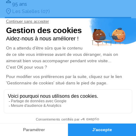
95 ans
Les Salelles (07)
Voir
Publié aujourd'hui
Dominique GIAZZI
Fougères (35)
Voir
Publié aujourd'hui
Denis GIGAULT
77 ans
Orléans (45)
Voir