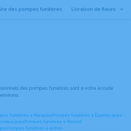
ire des pompes funèbres
Livraison de fleurs
Leaflet
| ©
OpenStreetMap
ssionnels des pompes funèbres sont à votre écoute
environs.
pes funèbres à Marquise
Pompes funèbres à Éperlecques
ordausques
Pompes funèbres à Rinxent
gne
Pompes funèbres à Ardres