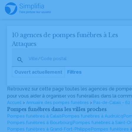
10 agences de pompes funèbres à Les
Attaques
Ville/Code postal
Ouvert actuellement
Filtres
Retrouvez sur cette page toutes les agences de pompes
Pompes Funèbres du Channel
pour vous aider à organiser vos funérailles dans la comm
Agence vérifiée
Accueil
>
Annuaire des pompes funèbres
>
Pas-de-Calais - 62
5
(3)
•
Ouvre à 09h
Pompes funèbres dans les villes proches
59, Rue de l'Espérance, 62730 Les Attaques
Pompes funèbres à Calais
03 21 85 77 77
Pompes funèbres à Audruicq
Pom
Pompes funèbres à Bourbourg
Pompes funèbres à Saint-O
Pompes funèbres à Grand-Fort-Philippe
Pompes funèbres à
Pompes Funèbres PFG Calais