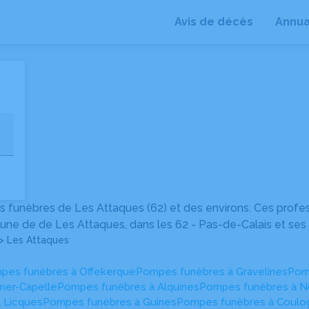
Avis de décès
Annua
+
−
 funèbres de Les Attaques (62) et des environs. Ces profe
une de de Les Attaques, dans les 62 - Pas-de-Calais et ses 
> Les Attaques
pes funèbres à Offekerque
Pompes funèbres à Gravelines
Pom
mer-Capelle
Pompes funèbres à Alquines
Pompes funèbres à N
 Licques
Pompes funèbres à Guînes
Pompes funèbres à Coulo