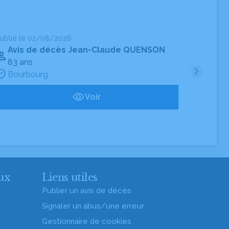
ublié le 02/08/2026
Publié
Avis de décès Jean-Claude QUENSON
Av
83 ans
74 
Bourbourg
Bou
Voir
ux
Liens utiles
Publier un avis de décès
Signaler un abus/une erreur
Gestionnaire de cookies