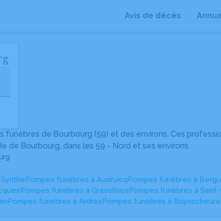
Avis de décès
Annua
+
rg
−
 funèbres de Bourbourg (59) et des environs. Ces professi
e de Bourbourg, dans les 59 - Nord et ses environs.
urg
-Synthe
Pompes funèbres à Audruicq
Pompes funèbres à Berg
cques
Pompes funèbres à Gravelines
Pompes funèbres à Saint
en
Pompes funèbres à Ardres
Pompes funèbres à Buysscheure