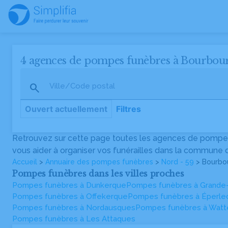
4 agences de pompes funèbres à Bourbou
Ville/Code postal
Ouvert actuellement
Filtres
Retrouvez sur cette page toutes les agences de pompes
Pompes Funèbres Laurent Laheyne
vous aider à organiser vos funérailles dans la commune d
14 bis, rue Carnot, 59630 Bourbourg
03 28 22 22 04
Accueil
>
Annuaire des pompes funèbres
>
Nord - 59
> Bourbo
Pompes funèbres dans les villes proches
Pompes funèbres à Dunkerque
Pompes funèbres à Grande
Pompes Funèbres et Marbrerie Humières - PFG
Pompes funèbres à Offekerque
Pompes funèbres à Éperle
17 bis rue de Cassel, 59630 Bourbourg
Pompes funèbres à Nordausques
Pompes funèbres à Watt
03 28 22 48 45
Pompes funèbres à Les Attaques