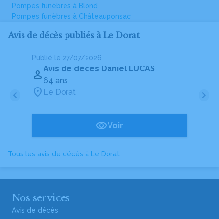
Pompes funèbres à Blond
Pompes funèbres à Châteauponsac
Avis de décès publiés à Le Dorat
Publié le 27/07/2026
Pu
Avis de décès Daniel LUCAS
64 ans
Le Dorat
Voir
Tous les avis de décès à Le Dorat
Nos services
Avis de décès