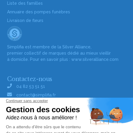
Liste des familles
Annuaire des pompes funèbres
Livraison de fleurs
Simplifia est membre de la Silver Alliance,
premier collectif de marques dédié au mieux vieillir
à domicile. Pour en savoir plus :
www.silveralliance.com
Contactez-nous
04 82 53 51 51
contact@simplifia.fr
Réseaux sociaux