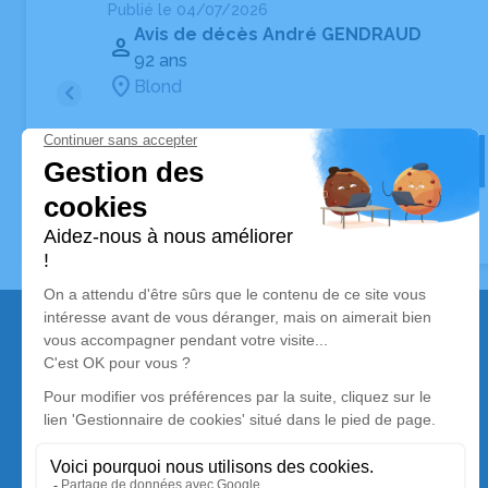
05 55 68 11 46
Publié le 04/07/2026
Avis de décès André GENDRAUD
92 ans
Pompes Funèbres PFG Bellac
Blond
1 rue du Général Arbellot, 87300 Bellac
05 55 68 00 29
Voir
Tous les avis de décès à Blond
Nos services
Avis de décès
Liste des familles
Annuaire des pompes funèbres
Livraison de fleurs