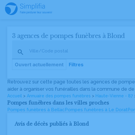
3 agences de pompes funèbres à Blond
Ville/Code postal
Ouvert actuellement
Filtres
Retrouvez sur cette page toutes les agences de pompes
Pompes Funèbres Bellac Bideau
aider à organiser vos funérailles dans la commune de de 
Agence vérifiée
Accueil
>
Annuaire des pompes funèbres
>
Haute-Vienne - 87
4.9
(40)
•
Ouvert lundi à 09h30
Pompes funèbres dans les villes proches
2, Avenue Georges Pompidou, 87300 Bellac
Pompes funèbres à Bellac
05 55 68 16 16
Pompes funèbres à Le Dorat
Pom
Avis de décès publiés à Blond
Pompes Funèbres Pioffret François
Route de Mézières, 87300 Blond