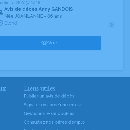
ublié le 28/05/2026
Publié 
Avis de décès Anny GANDOIS
Avi
Née JOANLANNE
- 86 ans
Né
Blond
Blo
Voir
ux
Liens utiles
Publier un avis de décès
Signaler un abus/une erreur
Gestionnaire de cookies
Consultez nos offres d'emploi