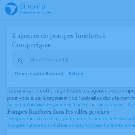
2 agences de pompes funèbres à
Compreignac
Ville/Code postal
Ouvert actuellement
Filtres
Retrouvez sur cette page toutes les agences de pompes
Pompes Funèbres RONDET
pour vous aider à organiser vos funérailles dans la com
Agence vérifiée
Accueil
>
Annuaire des pompes funèbres
>
Haute-Vienne - 87
4
(11)
Pompes funèbres dans les villes proches
28 Avenue Jean Moulin, 87140 Compreignac
Pompes funèbres à Limoges
Pompes funèbres à Ambazac
Pompes funèbres à Châteauponsac
Pompes funèbres à Nie
Centre Funéraire Lejeune
L'Abeille, 23 Av. Jean Moulin, 87140 Compreignac