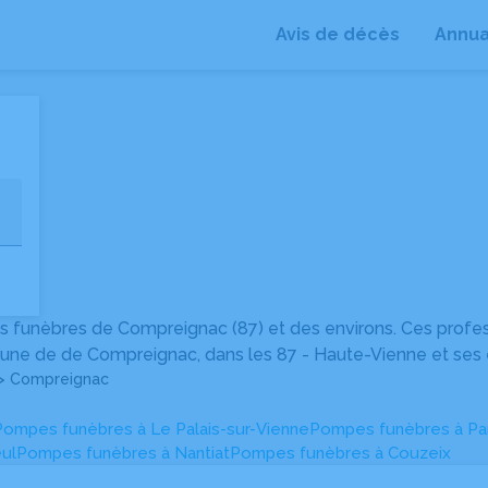
Avis de décès
Annua
+
−
 funèbres de Compreignac (87) et des environs. Ces profe
mune de de Compreignac, dans les 87 - Haute-Vienne et ses 
> Compreignac
Pompes funèbres à Le Palais-sur-Vienne
Pompes funèbres à Pa
ul
Pompes funèbres à Nantiat
Pompes funèbres à Couzeix