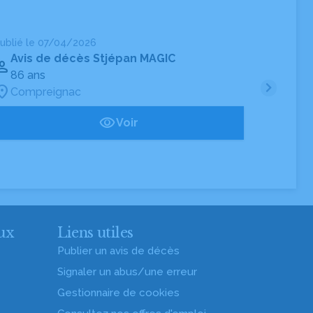
ublié le 07/04/2026
Publié
Avis de décès Stjépan MAGIC
Av
86 ans
89 
Compreignac
Co
Voir
ux
Liens utiles
Publier un avis de décès
Signaler un abus/une erreur
Gestionnaire de cookies