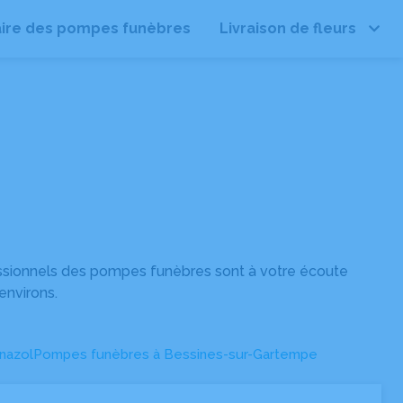
ire des pompes funèbres
Livraison de fleurs
Leaflet
| ©
OpenStreetMap
ssionnels des pompes funèbres sont à votre écoute
environs.
nazol
Pompes funèbres à Bessines-sur-Gartempe