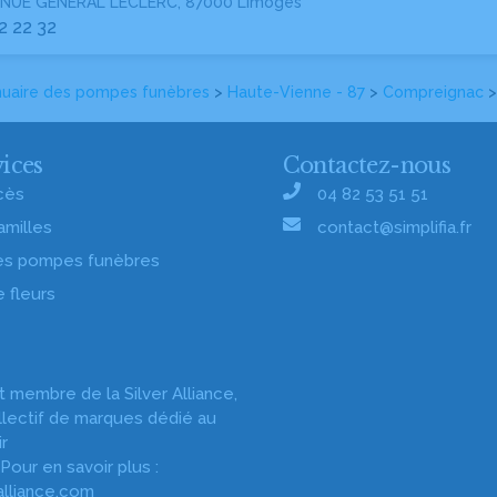
NUE GÉNÉRAL LECLERC, 87000 Limoges
2 22 32
uaire des pompes funèbres
>
Haute-Vienne - 87
>
Compreignac
>
ices
Contactez-nous
cès
04 82 53 51 51
amilles
contact@simplifia.fr
es pompes funèbres
e fleurs
st membre de la Silver Alliance,
llectif de marques dédié au
ir
 Pour en savoir plus :
alliance.com