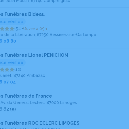
ue Jean Moulin, 87140 Compreignac
s Funèbres Bideau
ce vérifiée
(51)
•
Ouvre à 09h
ue de la Libération, 87250 Bessines-sur-Gartempe
6 08 80
s Funèbres Lionel PENICHON
ce vérifiée
(12)
Jouanet, 87240 Ambazac
6 07 04
s Funèbres de France
 Av. du Général Leclerc, 87000 Limoges
8 82 99
s Funèbres ROC ECLERC LIMOGES