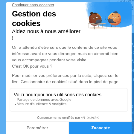
209 AVE
05 55 3
Accueil
>
Ann
Nos serv
Avis de dé
Liste des f
Annuaire d
Livraison d
Simplifia e
premier co
mieux vieill
à domicile.
www.silver