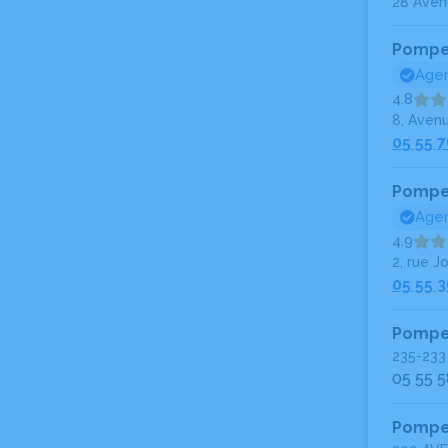
28 Aven
Pompe
Agen
4.8
8, Aven
05 55 7
Pompe
Agen
4.9
2, rue 
05 55 3
Pompe
235-233
05 55 5
Pompe