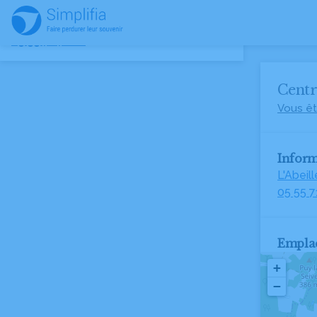
Centre Funéraire Lejeune
05 55 71 71 18
Centr
Vous êt
Inform
L'Abeil
05 55 7
Empla
+
−