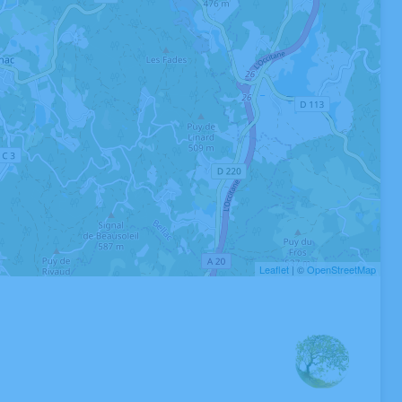
Leaflet
| ©
OpenStreetMap