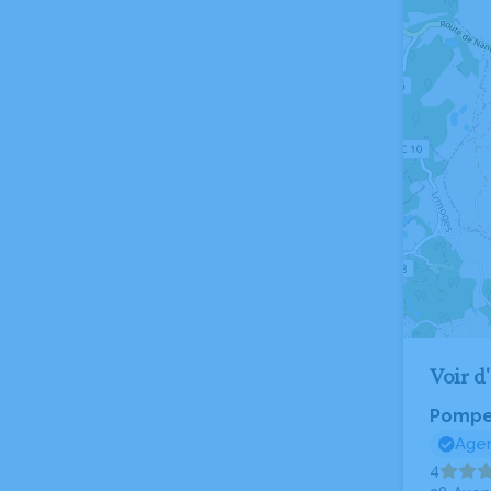
Voir d
Pompe
Agen
4