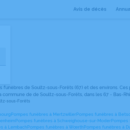
Avis de décès
Annua
+
−
 funèbres de Soultz-sous-Forêts (67) et des environs. Ces
 la commune de de Soultz-sous-Forêts, dans les 67 - Bas-Rhi
ltz-sous-Forêts
bourg
Pompes funèbres à Mertzwiller
Pompes funèbres à Bets
lenheim
Pompes funèbres à Schweighouse-sur-Moder
Pompes 
es à Lembach
Pompes funèbres à Wœrth
Pompes funèbres à D