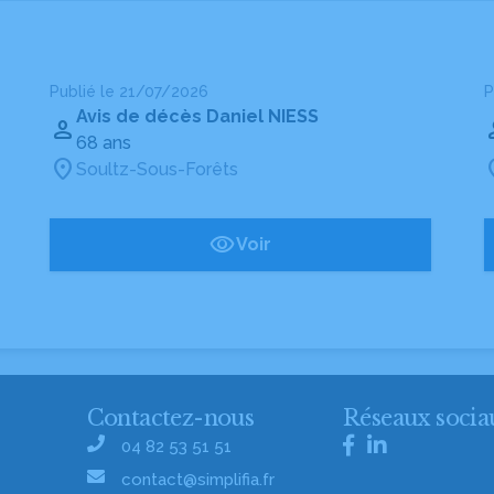
Publié le 21/07/2026
P
Avis de décès Daniel NIESS
68 ans
Soultz-Sous-Forêts
Voir
Contactez-nous
Réseaux socia
04 82 53 51 51
contact@simplifia.fr