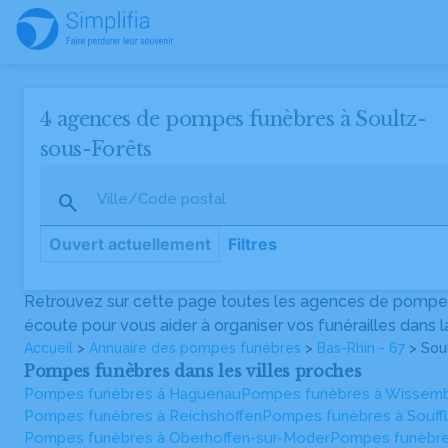
4 agences de pompes funèbres à Soultz-
sous-Forêts
Ville/Code postal
Ouvert actuellement
Filtres
Retrouvez sur cette page toutes les agences de pompes
Pompes Funèbres et Menuiserie DIETRICH
écoute pour vous aider à organiser vos funérailles dans
Rue Félix Dournay, 67250 Soultz-sous-Forêts
03 88 80 31 11
Accueil
>
Annuaire des pompes funèbres
>
Bas-Rhin - 67
> Sou
Pompes funèbres dans les villes proches
Pompes funèbres à Haguenau
Pompes funèbres à Wissem
Pompes Funèbres MORITZ & Fils
Pompes funèbres à Reichshoffen
Pompes funèbres à Souff
4 Rue du Dr Michel Deutsch, 67250 Soultz-sous-Forêts
Pompes funèbres à Oberhoffen-sur-Moder
Pompes funèbr
03 88 54 74 73