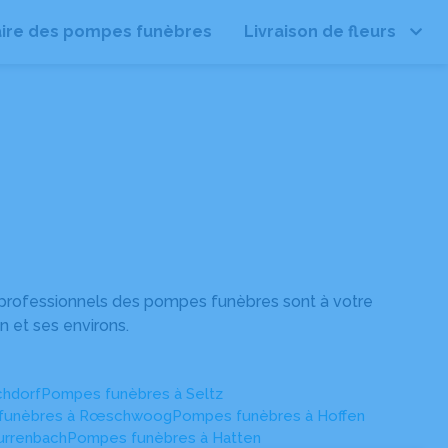
ire des pompes funèbres
Livraison de fleurs
Leaflet
| ©
OpenStreetMap
 professionnels des pompes funèbres sont à votre
n et ses environs.
chdorf
Pompes funèbres à Seltz
funèbres à Rœschwoog
Pompes funèbres à Hoffen
urrenbach
Pompes funèbres à Hatten