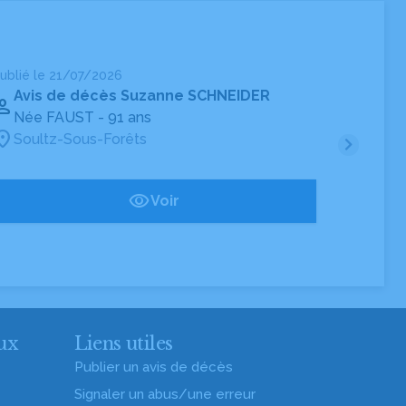
ublié le 21/07/2026
Publié 
Avis de décès Suzanne SCHNEIDER
Avi
Née FAUST
- 91 ans
Né
Soultz-Sous-Forêts
Sou
Voir
ux
Liens utiles
Publier un avis de décès
Signaler un abus/une erreur