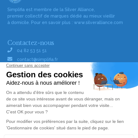
Simplifia est membre de la Silver Alliance,
premier collectif de marques dédié au mieux vieillir
à domicile. Pour en savoir plus :
www.silveralliance.com
Contactez-nous
04 82 53 51 51
contact@simplifia.fr
Réseaux sociaux
Liens utiles
Publier un avis de décès
Signaler un abus/une erreur
Gestionnaire de cookies