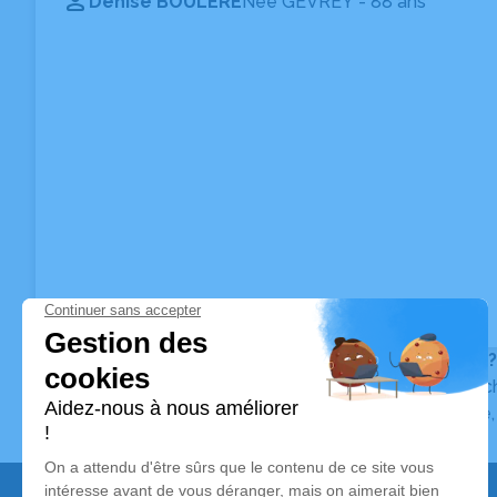
Denise BOULERE
Née GEVREY
- 88 ans
Vous ne trouvez pas l’avis de décès recherché ?
Pour affiner votre recherche, utilisez la barre de rec
Pour toute question relative au fonctionnement du sit