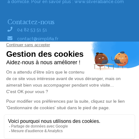
à domicile. Pour en savoir plus :
www.silveralliance.com
Contactez-nous
04 82 53 51 51
contact@simplifia.fr
Réseaux sociaux
Liens utiles
Publier un avis de décès
Signaler un abus/une erreur
Gestionnaire de cookies
Consultez nos offres d'emploi
Politique de traitement des données
© Simplifia - Tous droits réservés -
CGV
-
CGU
-