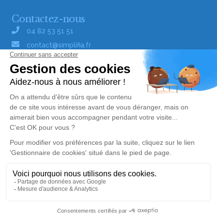
Contactez-nous
04 82 53 51 51
contact@simplifia.fr
Réseaux sociaux
Liens utiles
Publier un avis de décès
Signaler un abus/une erreur
Gestionnaire de cookies
Consultez nos offres d'emploi
Politique de traitement des données
© Simplifia - Tous droits réservés -
CGV
-
CGU
-
Mentions légales