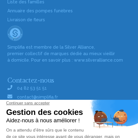
Liste des familles
Annuaire des pompes funèbres
Livraison de fleurs
Simplifia est membre de la Silver Alliance,
premier collectif de marques dédié au mieux vieillir
à domicile. Pour en savoir plus :
www.silveralliance.com
Contactez-nous
04 82 53 51 51
contact@simplifia.fr
Réseaux sociaux