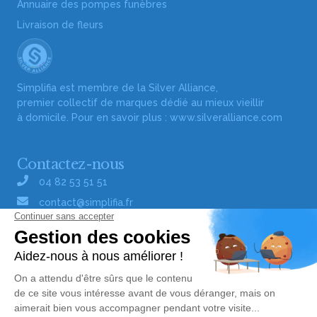
Annuaire des pompes funèbres
Livraison de fleurs
Simplifia est membre de la Silver Alliance,
premier collectif de marques dédié au mieux vieillir
à domicile. Pour en savoir plus :
www.silveralliance.com
Contactez-nous
04 82 53 51 51
contact@simplifia.fr
Réseaux sociaux
Liens utiles