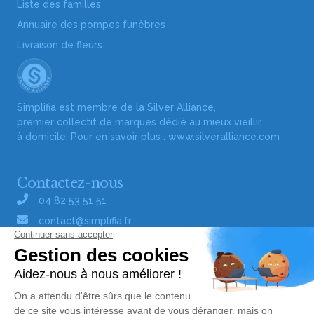
Liste des familles
Annuaire des pompes funèbres
Livraison de fleurs
Simplifia est membre de la Silver Alliance,
premier collectif de marques dédié au mieux vieillir
à domicile. Pour en savoir plus :
www.silveralliance.com
Contactez-nous
04 82 53 51 51
contact@simplifia.fr
Réseaux sociaux