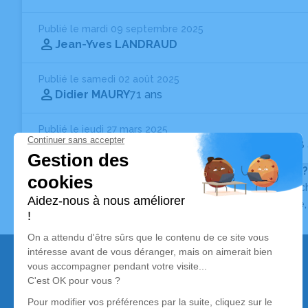
Publié le mardi 09 septembre 2025
Jean-Yves LANDRAUD
Publié le samedi 02 août 2025
Didier MAURY
71 ans
Publié le jeudi 27 mars 2025
Marie-Christine SOUVERAIN
Née MASSON
- 68
Vous ne trouvez pas l’avis de décès recherché ?
Pour affiner votre recherche, utilisez la barre de rec
Pour toute question relative au fonctionnement du sit
Nos services
Avis de décès
Liste des familles