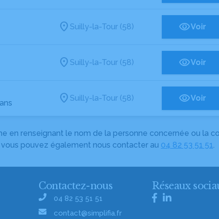
Suilly-la-Tour (58)
Voir
Suilly-la-Tour (58)
Voir
Suilly-la-Tour (58)
Voir
 ans
herche en renseignant le nom de la personne concernée ou la
e, vous pouvez également nous contacter au
04 82 53 51 51
.
Contactez-nous
Réseaux socia
04 82 53 51 51
contact@simplifia.fr