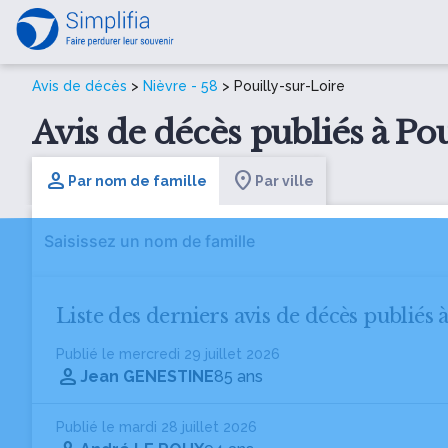
Avis de décès
>
Nièvre - 58
> Pouilly-sur-Loire
Avis de décès publiés à Pou
Par nom de famille
Par ville
Liste des derniers avis de décès publiés 
Publié le mercredi 29 juillet 2026
Jean GENESTINE
85 ans
Publié le mardi 28 juillet 2026