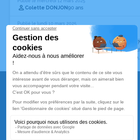
Publié le mercredi 12 mars 2025
Colette DONJON
90 ans
Publié le lundi 10 mars 2025
Jeannette CHARLON
Née LANGLOIS
- 100 ans
Vous ne trouvez pas l’avis de décès recherché ?
Pour affiner votre recherche, utilisez la barre de rec
Pour toute question relative au fonctionnement du sit
Nos services
Avis de décès
Liste des familles
Annuaire des pompes funèbres
Livraison de fleurs