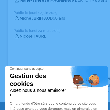
Marie-Thérèse MAGNIN
Née BERTON
- 88 ans
Publié le jeudi 12 juin 2025
Michel BRIFFAUD
68 ans
Publié le lundi 24 mars 2025
Nicole FAURE
Vous ne trouvez pas l’avis de décès recherché ?
Pour affiner votre recherche, utilisez la barre de rec
Pour toute question relative au fonctionnement du sit