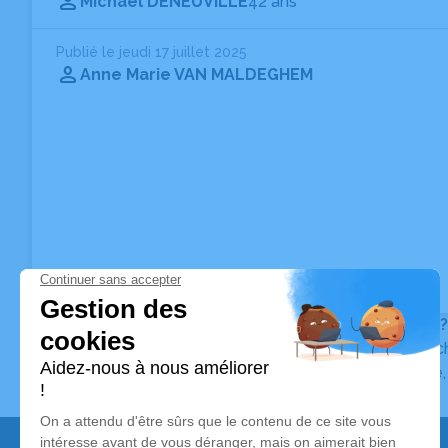
Michaël DENEUVILLE
42 ans
Publié le jeudi 17 juillet 2025
Anne Marie VAN MALDEGHEM
Vous ne trouvez pas l’avis de décès recherché ?
Pour affiner votre recherche, utilisez la barre de rec
Pour toute question relative au fonctionnement du sit