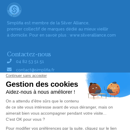
Simplifia est membre de la Silver Alliance,
premier collectif de marques dédié au mieux vieillir
à domicile. Pour en savoir plus :
www.silveralliance.com
Contactez-nous
04 82 53 51 51
contact@simplifia.fr
Réseaux sociaux
Liens utiles
Publier un avis de décès
Signaler un abus/une erreur