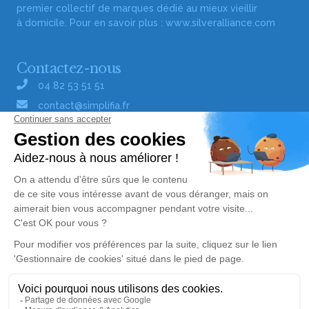
premier collectif de marques dédié au mieux vieillir
à domicile. Pour en savoir plus :
www.silveralliance.com
Contactez-nous
04 82 53 51 51
contact@simplifia.fr
Réseaux sociaux
Liens utiles
Publier un avis de décès
Signaler un abus/une erreur
Gestionnaire de cookies
Consultez nos offres d'emploi
Politique de traitement des données