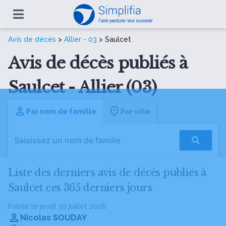
Avis de décès
>
Allier - 03
> Saulcet
Avis de décès publiés à
Saulcet - Allier (03)
Par nom de famille
Par ville
Liste des derniers avis de décès publiés à
Saulcet ces 365 derniers jours
Publié le jeudi 30 juillet 2026
Nicolas SOUDAY