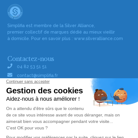
Simplifia est membre de la Silver Alliance,
premier collectif de marques dédié au mieux vieillir
à domicile. Pour en savoir plus :
www.silveralliance.com
Contactez-nous
04 82 53 51 51
contact@simplifia.fr
Réseaux sociaux
Liens utiles
Publier un avis de décès