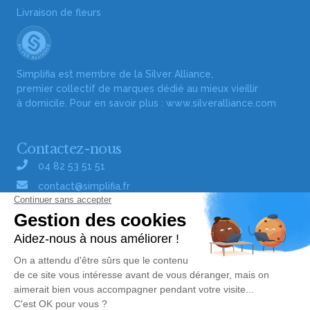
Livraison de fleurs
Simplifia est membre de la Silver Alliance,
premier collectif de marques dédié au mieux vieillir
à domicile. Pour en savoir plus :
www.silveralliance.com
Contactez-nous
04 82 53 51 51
contact@simplifia.fr
Réseaux sociaux
Liens utiles
Publier un avis de décès