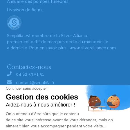
Annuaire des pompes funèbres
Livraison de fleurs
Simplifia est membre de la Silver Alliance,
premier collectif de marques dédié au mieux vieillir
à domicile. Pour en savoir plus :
www.silveralliance.com
Contactez-nous
04 82 53 51 51
contact@simplifia.fr
Réseaux sociaux
Liens utiles