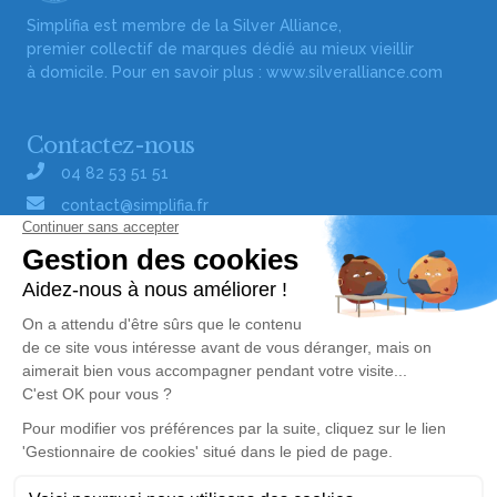
Simplifia est membre de la Silver Alliance,
premier collectif de marques dédié au mieux vieillir
à domicile. Pour en savoir plus :
www.silveralliance.com
Contactez-nous
04 82 53 51 51
contact@simplifia.fr
Réseaux sociaux
Liens utiles
Publier un avis de décès
Signaler un abus/une erreur
Gestionnaire de cookies