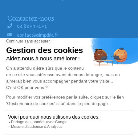
Contactez-nous
04 82 53 51 51
contact@simplifia.fr
Réseaux sociaux
Liens utiles
Publier un avis de décès
Signaler un abus/une erreur
Gestionnaire de cookies
Consultez nos offres d'emploi
Politique de traitement des données
© Simplifia - Tous droits réservés -
CGV
-
CGU
-