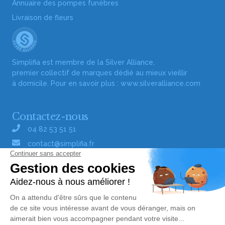
Annuaire des pompes funèbres
Livraison de fleurs
Simplifia est membre de la Silver Alliance,
premier collectif de marques dédié au mieux vieillir
à domicile. Pour en savoir plus :
www.silveralliance.com
Contactez-nous
04 82 53 51 51
contact@simplifia.fr
Réseaux sociaux
Liens utiles