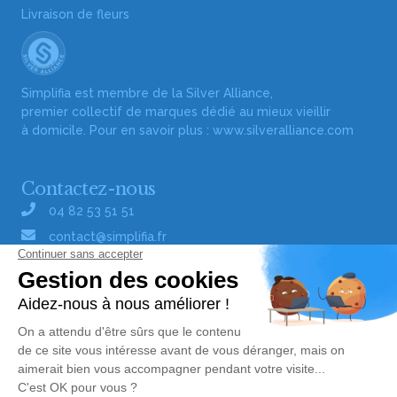
Livraison de fleurs
Simplifia est membre de la Silver Alliance,
premier collectif de marques dédié au mieux vieillir
à domicile. Pour en savoir plus :
www.silveralliance.com
Contactez-nous
04 82 53 51 51
contact@simplifia.fr
Réseaux sociaux
Liens utiles
Publier un avis de décès